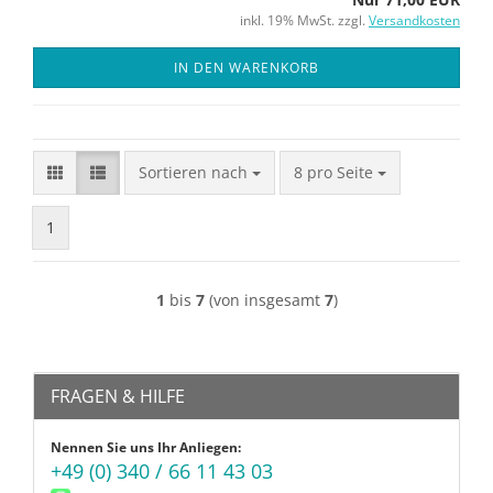
inkl. 19% MwSt. zzgl.
Versandkosten
IN DEN WARENKORB
Sortieren nach
pro Seite
Sortieren nach
8 pro Seite
1
1
bis
7
(von insgesamt
7
)
FRAGEN & HILFE
Nennen Sie uns Ihr Anliegen:
+49 (0) 340 / 66 11 43 03