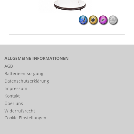
ALLGEMEINE INFORMATIONEN
AGB
Batterieentsorgung
Datenschutzerklärung
Impressum
Kontakt
Über uns
Widerrufsrecht
Cookie Einstellungen