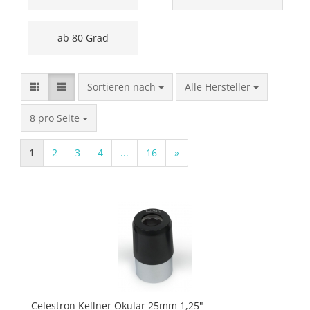
ab 80 Grad
Sortieren nach
Sortieren nach
Alle Hersteller
pro Seite
8 pro Seite
1
2
3
4
...
16
»
Celestron Kellner Okular 25mm 1,25"