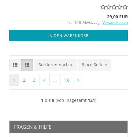
29,00 EUR
inkl. 19% MwSt. zzgl.
Versandkosten
IN DEN WARENKORB
Sortieren nach
pro Seite
Sortieren nach
8 pro Seite
1
2
3
4
...
16
»
1
bis
8
(von insgesamt
121
)
FRAGEN & HILFE