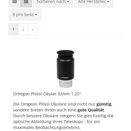
Sortieren nach
Sortieren nach
Alle Hersteller
pro Seite
8 pro Seite
1
2
»
Omegon Plössl Okular 32mm 1,25''
Die Omgeon Plössl Okulare sind nicht nur
günstig
,
sondern bieten Ihnen auch eine
gute Qualität
.
Durch bessere Okulare steigern Sie gleichzeitig die
optische Abbildung Ihres Teleskops - für ein
maximales Beobachtungserlebnis.