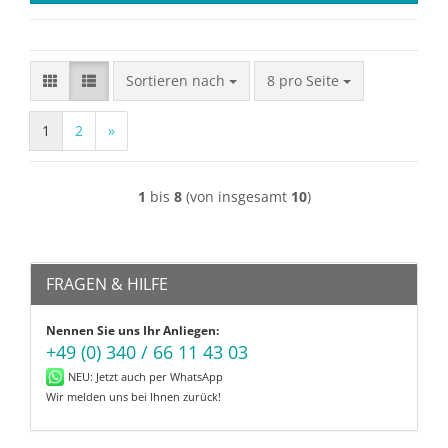
Sortieren nach
pro Seite
Sortieren nach
8 pro Seite
1
2
»
1
bis
8
(von insgesamt
10
)
FRAGEN & HILFE
Nennen Sie uns Ihr Anliegen:
+49 (0) 340 / 66 11 43 03
NEU: Jetzt auch per WhatsApp
Wir melden uns bei Ihnen zurück!