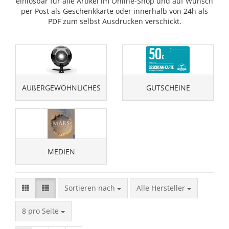
einlösbar für alle Artikel im Online-Shop und auf Wunsch
per Post als Geschenkkarte oder innerhalb von 24h als
PDF zum selbst Ausdrucken verschickt.
AUßERGEWÖHNLICHES
GUTSCHEINE
MEDIEN
Sortieren nach
Sortieren nach
Alle Hersteller
pro Seite
8 pro Seite