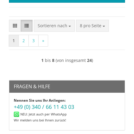
Sortieren nach
pro Seite
Sortieren nach
8 pro Seite
1
2
3
»
1
bis
8
(von insgesamt
24
)
FRAGEN & HILFE
Nennen Sie uns Ihr Anliegen:
+49 (0) 340 / 66 11 43 03
NEU: Jetzt auch per WhatsApp
Wir melden uns bei Ihnen zurück!