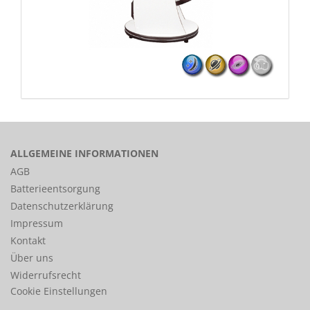
ALLGEMEINE INFORMATIONEN
AGB
Batterieentsorgung
Datenschutzerklärung
Impressum
Kontakt
Über uns
Widerrufsrecht
Cookie Einstellungen