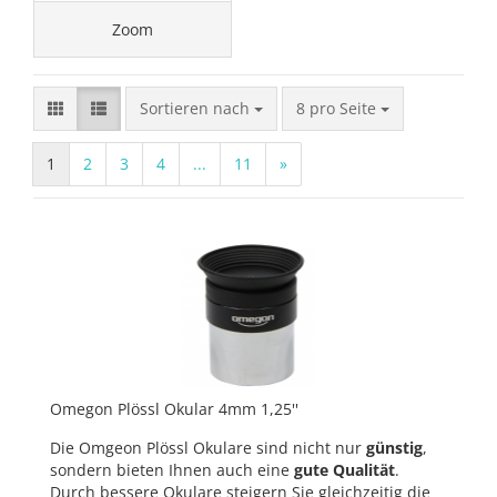
Zoom
Sortieren nach
pro Seite
Sortieren nach
8 pro Seite
1
2
3
4
...
11
»
Omegon Plössl Okular 4mm 1,25''
Die Omgeon Plössl Okulare sind nicht nur
günstig
,
sondern bieten Ihnen auch eine
gute Qualität
.
Durch bessere Okulare steigern Sie gleichzeitig die