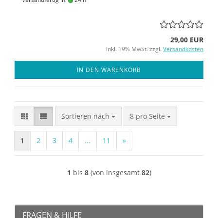
29,00 EUR
inkl. 19% MwSt. zzgl.
Versandkosten
IN DEN WARENKORB
Sortieren nach
pro Seite
Sortieren nach
8 pro Seite
1
2
3
4
...
11
»
1
bis
8
(von insgesamt
82
)
FRAGEN & HILFE