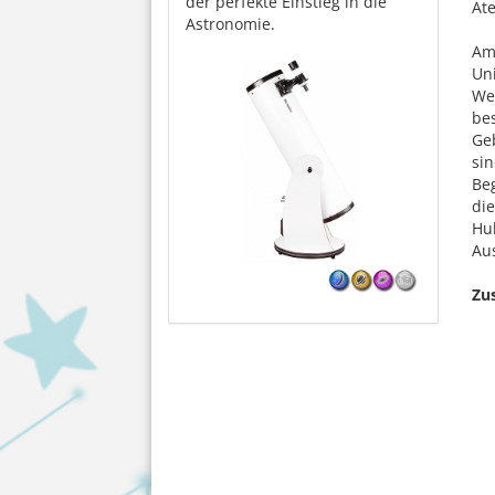
der perfekte Einstieg in die
At
Astronomie.
Am
Uni
Wel
be
Geb
sin
Be
di
Hub
Aus
Zu