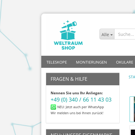
Alle
TELESKOPE
MONTIERUNGEN
OKULARE
STA
FRAGEN & HILFE
Allrounder
Azimutal mit Go-To
Kinder
Plössl
Nennen Sie uns Ihr Anliegen:
Mond
Azimutal ohne Go-To
Einsteiger
Sets
+49 (0) 340 / 66 11 43 03
Planeten
Parallaktisch mit Go-To
Fortgeschritt
Super Plö
NEU: Jetzt auch per WhatsApp
Deep-Sky
Parallaktisch ohne Go-To
Profis
Zoom
Wir melden uns bei Ihnen zurück!
Astrofotografie