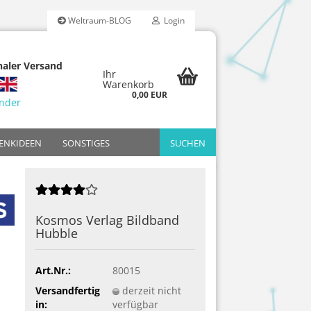
Weltraum-BLOG
Login
naler Versand
Ihr
Warenkorb
0,00 EUR
änder
ENKIDEEN
SONSTIGES
SUCHEN
Reality
dfilter-Sets
Bresser
Reduzierte Retourware
Breitbandfilter
Adapter
Bildbände
riten
Kosmos Verlag Bildband
Celestron
H-Beta Filter
Filter
Jahrbücher
Hubble
ücher
arien
Meade
OIII-Filter
Poster & Kal
Omegon
UHC-Filter
Art.Nr.:
80015
Skywatcher
Versandfertig
derzeit nicht
in:
verfügbar