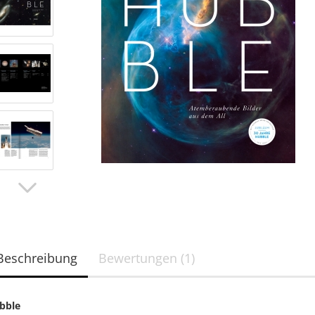
Brillen
ab 35 mm
Filterfolie in Fassung
Sonnenferngläser
Beschreibung
Bewertungen (1)
bble