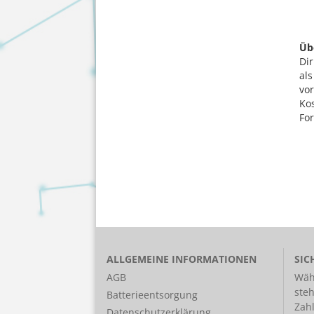
Üb
Dir
al
vo
Kos
Fo
ALLGEMEINE INFORMATIONEN
SIC
AGB
Wäh
ste
Batterieentsorgung
Zah
Datenschutzerklärung