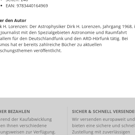
EAN: 9783440164969
er den Autor
k H. Lorenzen: Der Astrophysiker Dirk H. Lorenzen, Jahrgang 1968, i
s Journalist mit den Spezialgebieten Astronomie und Raumfahrt
rallem für den Deutschlandfunk und den ARD-Hörfunk tätig. Bei
mos hat er bereits zahlreiche Bücher zu aktuellen
rschungsthemen veröffentlicht.
HER BEZAHLEN
SICHER & SCHNELL VERSEND
rend der Kaufabwicklung
Wir versenden europaweit und
hen Ihnen verschiedene
bieten eine
sichere und schnel
lungsweisen
zur Verfügung.
Zustellung
mit zuverlässigen