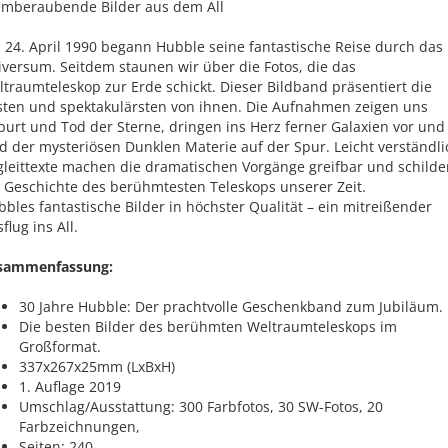
emberaubende Bilder aus dem All
 24. April 1990 begann Hubble seine fantastische Reise durch das
versum. Seitdem staunen wir über die Fotos, die das
traumteleskop zur Erde schickt. Dieser Bildband präsentiert die
sten und spektakulärsten von ihnen. Die Aufnahmen zeigen uns
urt und Tod der Sterne, dringen ins Herz ferner Galaxien vor und
d der mysteriösen Dunklen Materie auf der Spur. Leicht verständl
gleittexte machen die dramatischen Vorgänge greifbar und schilde
e Geschichte des berühmtesten Teleskops unserer Zeit.
bles fantastische Bilder in höchster Qualität – ein mitreißender
flug ins All.
sammenfassung:
30 Jahre Hubble: Der prachtvolle Geschenkband zum Jubiläum.
Die besten Bilder des berühmten Weltraumteleskops im
Großformat.
337x267x25mm (LxBxH)
1. Auflage 2019
Umschlag/Ausstattung: 300 Farbfotos, 30 SW-Fotos, 20
Farbzeichnungen,
Seiten: 240