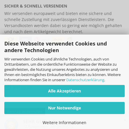
SICHER & SCHNELL VERSENDEN
Wir versenden europaweit und bieten eine
sichere und
schnelle Zustellung
mit zuverlässigen Dienstleistern. Die
Versandkosten werden dabei so gering wie möglich gehalten
und nach dem Artikelgewicht berechnet.
Diese Webseite verwendet Cookies und
andere Technologien
Wir verwenden Cookies und ähnliche Technologien, auch von
Drittanbietern, um die ordentliche Funktionsweise der Website zu
FOLLOW US
gewährleisten, die Nutzung unseres Angebotes zu analysieren und
Ihnen ein bestmögliches Einkaufserlebnis bieten zu können. Weitere
Facebook
Informationen finden Sie in unserer
Datenschutzerklärung
.
Instagram
Alle Akzeptieren
Nur Notwendige
Vertrag widerrufen
×
(4.76 / 5)
SEHR GUT
Weitere Informationen
Internetshop
by Gambio.de © 2026
12
Bewertungen bei SHOPVOTE