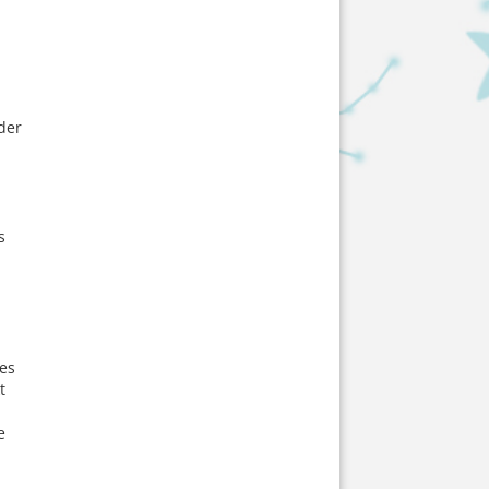
der
s
es
t
e