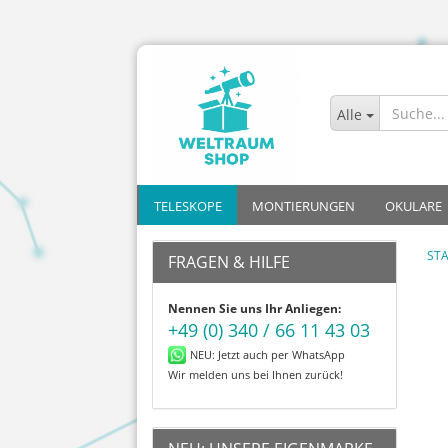
Alle
TELESKOPE
MONTIERUNGEN
OKULARE
STA
FRAGEN & HILFE
Allrounder
Azimutal mit Go-To
Kinder
Plössl
Nennen Sie uns Ihr Anliegen:
Mond
Azimutal ohne Go-To
Einsteiger
Sets
+49 (0) 340 / 66 11 43 03
Planeten
Parallaktisch mit Go-To
Fortgeschritt
Super Plö
NEU: Jetzt auch per WhatsApp
Deep-Sky
Parallaktisch ohne Go-To
Profis
Zoom
Wir melden uns bei Ihnen zurück!
Astrofotografie