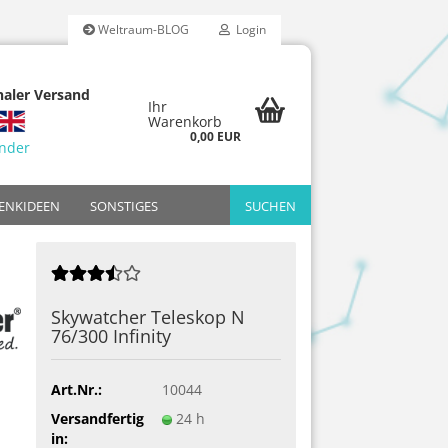
Weltraum-BLOG
Login
naler Versand
Ihr
Warenkorb
0,00 EUR
änder
ENKIDEEN
SONSTIGES
SUCHEN
Reality
dfilter-Sets
Bresser
Reduzierte Retourware
Breitbandfilter
Adapter
Bildbände
riten
Skywatcher Teleskop N
Celestron
H-Beta Filter
Filter
Jahrbücher
76/300 Infinity
ücher
arien
Meade
OIII-Filter
Poster & Kal
Omegon
UHC-Filter
Art.Nr.:
10044
Skywatcher
Versandfertig
24 h
in: