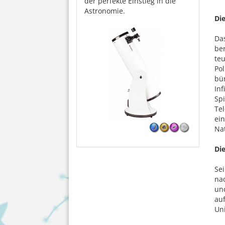
der perfekte Einstieg in die
Astronomie.
Di
Das
ber
te
Pol
bün
Inf
Sp
Tel
ein
Na
Di
Sei
nac
und
au
Un