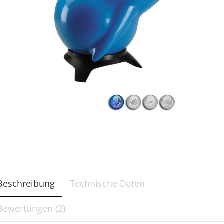
Brillen
ab 35 mm
Filterfolie in Fassung
Sonnenferngläser
Beschreibung
Technische Daten
Bewertungen (2)