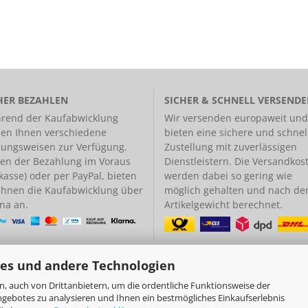
HER BEZAHLEN
SICHER & SCHNELL VERSEND
rend der Kaufabwicklung
Wir versenden europaweit und
hen Ihnen verschiedene
bieten eine
sichere und schnel
lungsweisen
zur Verfügung.
Zustellung
mit zuverlässigen
en der Bezahlung im Voraus
Dienstleistern. Die Versandkos
kasse) oder per PayPal, bieten
werden dabei so gering wie
 Ihnen die Kaufabwicklung über
möglich gehalten und nach d
na an.
Artikelgewicht berechnet.
es und andere Technologien
, auch von Drittanbietern, um die ordentliche Funktionsweise der
ngebotes zu analysieren und Ihnen ein bestmögliches Einkaufserlebnis
Internetshop
by Gambio.de © 2026