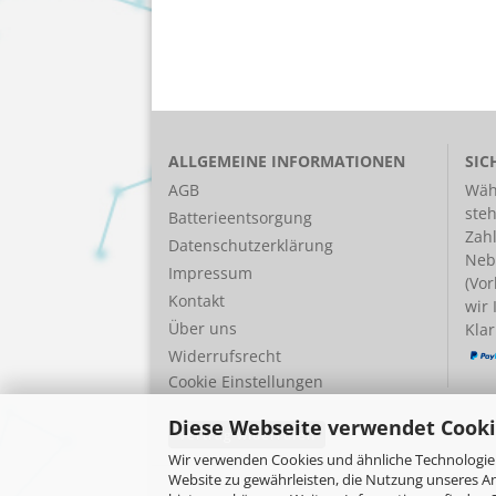
ALLGEMEINE INFORMATIONEN
SIC
AGB
Wäh
ste
Batterieentsorgung
Zah
Datenschutzerklärung
Neb
Impressum
(Vor
Kontakt
wir
Über uns
Klar
Widerrufsrecht
Cookie Einstellungen
Diese Webseite verwendet Cooki
Vertrag widerrufen
Wir verwenden Cookies und ähnliche Technologien
Website zu gewährleisten, die Nutzung unseres A