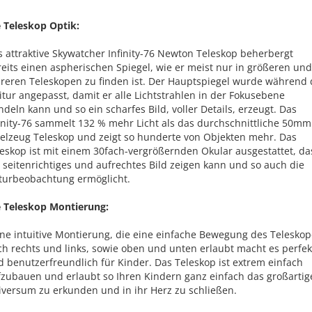
e Teleskop Optik:
 attraktive Skywatcher Infinity-76 Newton Teleskop beherbergt
eits einen aspherischen Spiegel, wie er meist nur in größeren und
ureren Teleskopen zu finden ist. Der Hauptspiegel wurde während 
itur angepasst, damit er alle Lichtstrahlen in der Fokusebene
deln kann und so ein scharfes Bild, voller Details, erzeugt. Das
inity-76 sammelt 132 % mehr Licht als das durchschnittliche 50mm
ielzeug Teleskop und zeigt so hunderte von Objekten mehr. Das
eskop ist mit einem 30fach-vergrößernden Okular ausgestattet, da
 seitenrichtiges und aufrechtes Bild zeigen kann und so auch die
turbeobachtung ermöglicht.
e Teleskop Montierung:
ne intuitive Montierung, die eine einfache Bewegung des Teleskop
h rechts und links, sowie oben und unten erlaubt macht es perfek
 benutzerfreundlich für Kinder. Das Teleskop ist extrem einfach
fzubauen und erlaubt so Ihren Kindern ganz einfach das großartig
iversum zu erkunden und in ihr Herz zu schließen.