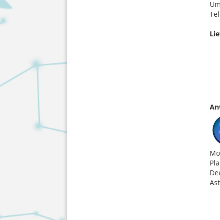
Um
Tel
Li
An
Mo
Pl
De
Ast