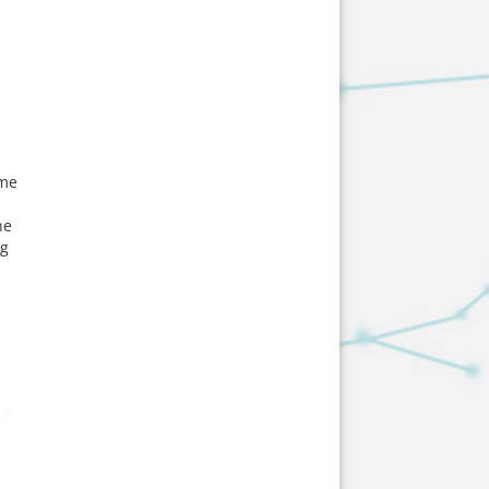
eme
ne
ng