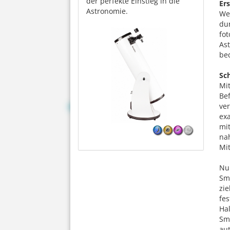
der perfekte Einstieg in die
Er
Astronomie.
We
dur
fot
Ast
beq
Sc
Mi
Be
ve
exa
mi
nah
Mit
Nun
Sm
zie
fes
Ha
Sm
au