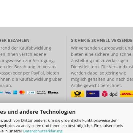
HER BEZAHLEN
SICHER & SCHNELL VERSEND
rend der Kaufabwicklung
Wir versenden europaweit und
hen Ihnen verschiedene
bieten eine
sichere und schnel
lungsweisen
zur Verfügung.
Zustellung
mit zuverlässigen
en der Bezahlung im Voraus
Dienstleistern. Die Versandkos
kasse) oder per PayPal, bieten
werden dabei so gering wie
 Ihnen die Kaufabwicklung über
möglich gehalten und nach d
na an.
Artikelgewicht berechnet.
es und andere Technologien
, auch von Drittanbietern, um die ordentliche Funktionsweise der
ngebotes zu analysieren und Ihnen ein bestmögliches Einkaufserlebnis
Internetshop
by Gambio.de © 2026
ie in unserer
Datenschutzerklärung
.