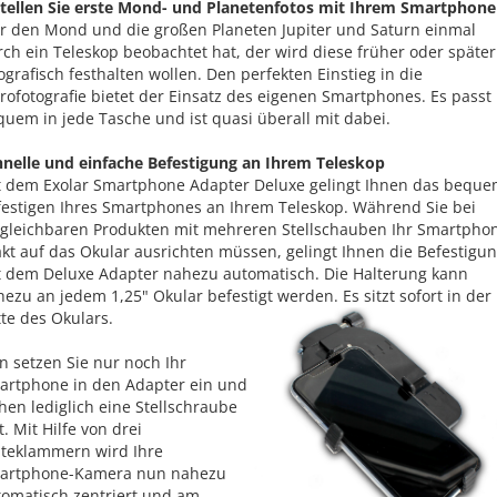
stellen Sie erste Mond- und Planetenfotos mit Ihrem Smartphone
r den Mond und die großen Planeten Jupiter und Saturn einmal
ch ein Teleskop beobachtet hat, der wird diese früher oder später
ografisch festhalten wollen. Den perfekten Einstieg in die
rofotografie bietet der Einsatz des eigenen Smartphones. Es passt
uem in jede Tasche und ist quasi überall mit dabei.
hnelle und einfache Befestigung an Ihrem Teleskop
t dem Exolar Smartphone Adapter Deluxe gelingt Ihnen das bequ
festigen Ihres Smartphones an Ihrem Teleskop. Während Sie bei
rgleichbaren Produkten mit mehreren Stellschauben Ihr Smartpho
kt auf das Okular ausrichten müssen, gelingt Ihnen die Befestigu
t dem Deluxe Adapter nahezu automatisch. Die Halterung kann
ezu an jedem 1,25" Okular befestigt werden. Es sitzt sofort in der
te des Okulars.
 setzen Sie nur noch Ihr
artphone in den Adapter ein und
hen lediglich eine Stellschraube
t. Mit Hilfe von drei
lteklammern wird Ihre
artphone-Kamera nun nahezu
tomatisch zentriert und am