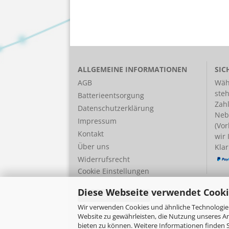
ALLGEMEINE INFORMATIONEN
SIC
AGB
Wäh
ste
Batterieentsorgung
Zah
Datenschutzerklärung
Neb
Impressum
(Vor
Kontakt
wir
Über uns
Klar
Widerrufsrecht
Cookie Einstellungen
Diese Webseite verwendet Cooki
Vertrag widerrufen
Wir verwenden Cookies und ähnliche Technologien
Website zu gewährleisten, die Nutzung unseres A
bieten zu können. Weitere Informationen finden S