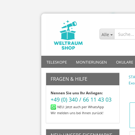
Alle
TELESKOPE
MONTIERUNGEN
OKULARE
STA
FRAGEN & HILFE
Exo
Allrounder
Azimutal mit Go-To
Kinder
Plössl
Nennen Sie uns Ihr Anliegen:
Mond
Azimutal ohne Go-To
Einsteiger
Sets
+49 (0) 340 / 66 11 43 03
Planeten
Parallaktisch mit Go-To
Fortgeschritt
Super Plö
NEU: Jetzt auch per WhatsApp
Deep-Sky
Parallaktisch ohne Go-To
Profis
Zoom
Wir melden uns bei Ihnen zurück!
Astrofotografie