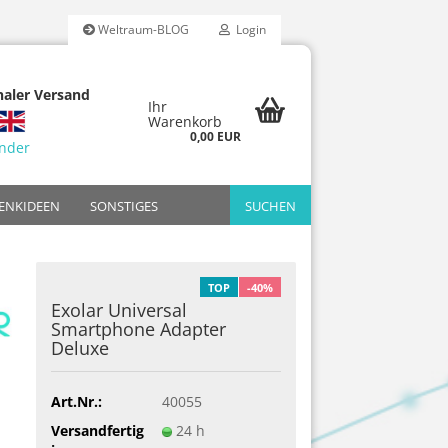
Weltraum-BLOG
Login
naler Versand
Ihr
Warenkorb
0,00 EUR
änder
ENKIDEEN
SONSTIGES
SUCHEN
Reality
dfilter-Sets
Bresser
Reduzierte Retourware
Breitbandfilter
Adapter
Bildbände
TOP
-40%
Exolar Universal
riten
Celestron
H-Beta Filter
Filter
Jahrbücher
Smartphone Adapter
ücher
arien
Meade
OIII-Filter
Poster & Kal
Deluxe
Omegon
UHC-Filter
Skywatcher
Art.Nr.:
40055
Versandfertig
24 h