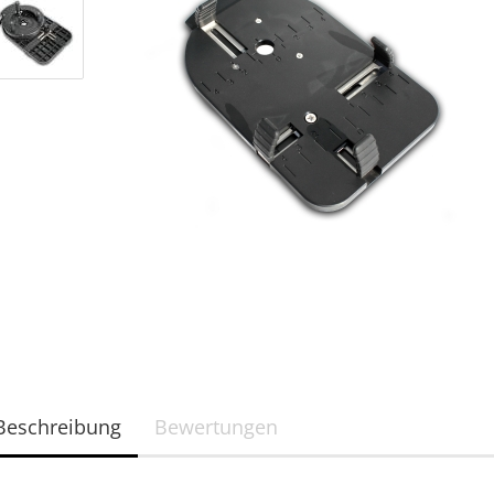
Brillen
ab 35 mm
Filterfolie in Fassung
Sonnenferngläser
Beschreibung
Bewertungen