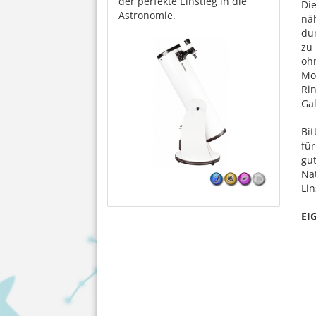
der perfekte Einstieg in die
Die
Astronomie.
nä
du
zu 
oh
Mo
Ri
Ga
Bit
fü
gu
Na
Lin
EI