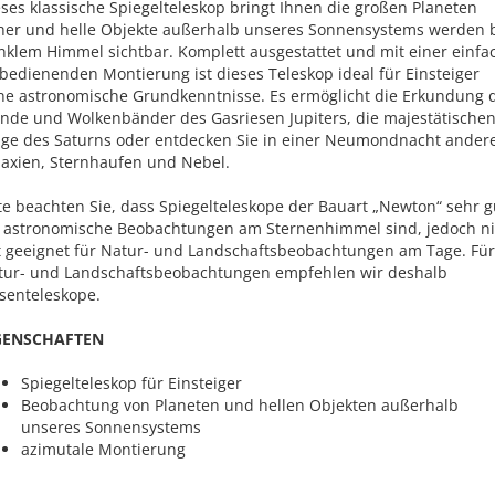
ses klassische Spiegelteleskop bringt Ihnen die großen Planeten
her und helle Objekte außerhalb unseres Sonnensystems werden 
nklem Himmel sichtbar. Komplett ausgestattet und mit einer einfa
bedienenden Montierung ist dieses Teleskop ideal für Einsteiger
ne astronomische Grundkenntnisse. Es ermöglicht die Erkundung 
nde und Wolkenbänder des Gasriesen Jupiters, die majestätische
nge des Saturns oder entdecken Sie in einer Neumondnacht ander
laxien, Sternhaufen und Nebel.
te beachten Sie, dass Spiegelteleskope der Bauart „Newton“ sehr g
r astronomische Beobachtungen am Sternenhimmel sind, jedoch ni
t geeignet für Natur- und Landschaftsbeobachtungen am Tage. Für
tur- und Landschaftsbeobachtungen empfehlen wir deshalb
senteleskope.
GENSCHAFTEN
Spiegelteleskop für Einsteiger
Beobachtung von Planeten und hellen Objekten außerhalb
unseres Sonnensystems
azimutale Montierung