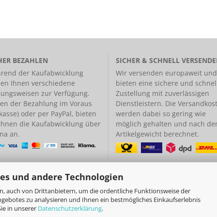
HER BEZAHLEN
SICHER & SCHNELL VERSEND
rend der Kaufabwicklung
Wir versenden europaweit und
hen Ihnen verschiedene
bieten eine
sichere und schnel
lungsweisen
zur Verfügung.
Zustellung
mit zuverlässigen
en der Bezahlung im Voraus
Dienstleistern. Die Versandkos
kasse) oder per PayPal, bieten
werden dabei so gering wie
 Ihnen die Kaufabwicklung über
möglich gehalten und nach d
na an.
Artikelgewicht berechnet.
es und andere Technologien
, auch von Drittanbietern, um die ordentliche Funktionsweise der
ngebotes zu analysieren und Ihnen ein bestmögliches Einkaufserlebnis
Internetshop
by Gambio.de © 2026
ie in unserer
Datenschutzerklärung
.