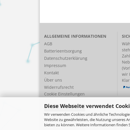
ALLGEMEINE INFORMATIONEN
SIC
AGB
Wäh
ste
Batterieentsorgung
Zah
Datenschutzerklärung
Neb
Impressum
(Vor
Kontakt
wir
Über uns
Klar
Widerrufsrecht
Cookie Einstellungen
Diese Webseite verwendet Cooki
Vertrag widerrufen
Wir verwenden Cookies und ähnliche Technologien
Website zu gewährleisten, die Nutzung unseres A
bieten zu können. Weitere Informationen finden S