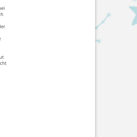
bei
ch
der
n
e
ut
cht