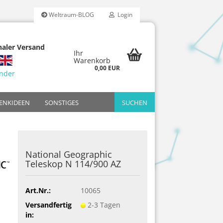
Weltraum-BLOG
Login
naler Versand
Ihr
Warenkorb
0,00 EUR
änder
ENKIDEEN
SONSTIGES
SUCHEN
Reality
dfilter-Sets
Bresser
Reduzierte Retourware
Breitbandfilter
Adapter
Bildbände
National Geographic
riten
Celestron
H-Beta Filter
Filter
Jahrbücher
Teleskop N 114/900 AZ
ücher
arien
Meade
OIII-Filter
Poster & Kal
Omegon
UHC-Filter
Art.Nr.:
10065
Skywatcher
Versandfertig
2-3 Tagen
in: