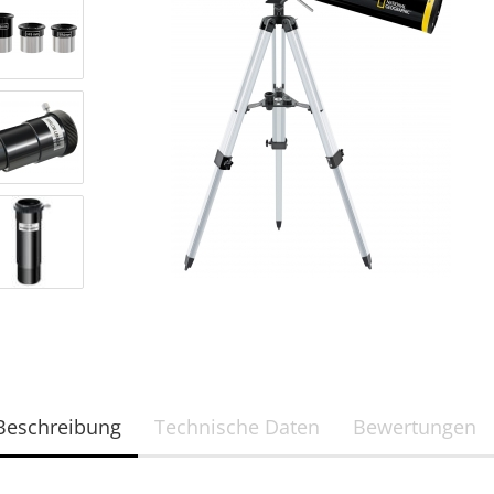
Brillen
ab 35 mm
Filterfolie in Fassung
Sonnenferngläser
Beschreibung
Technische Daten
Bewertungen