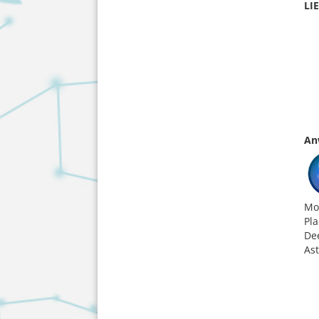
LI
An
Mo
Pla
De
Ast