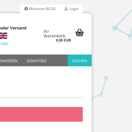
Weltraum-BLOG
Login
naler Versand
Ihr
Warenkorb
0,00 EUR
änder
ENKIDEEN
SONSTIGES
SUCHEN
Reality
dfilter-Sets
Bresser
Reduzierte Retourware
Breitbandfilter
Adapter
Bildbände
riten
Celestron
H-Beta Filter
Filter
Jahrbücher
ücher
arien
Meade
OIII-Filter
Poster & Kal
Omegon
UHC-Filter
Skywatcher