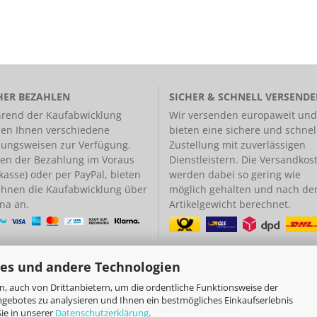
HER BEZAHLEN
SICHER & SCHNELL VERSEND
rend der Kaufabwicklung
Wir versenden europaweit und
hen Ihnen verschiedene
bieten eine
sichere und schnel
lungsweisen
zur Verfügung.
Zustellung
mit zuverlässigen
en der Bezahlung im Voraus
Dienstleistern. Die Versandkos
kasse) oder per PayPal, bieten
werden dabei so gering wie
 Ihnen die Kaufabwicklung über
möglich gehalten und nach d
na an.
Artikelgewicht berechnet.
es und andere Technologien
, auch von Drittanbietern, um die ordentliche Funktionsweise der
ngebotes zu analysieren und Ihnen ein bestmögliches Einkaufserlebnis
Internetshop
by Gambio.de © 2026
ie in unserer
Datenschutzerklärung
.