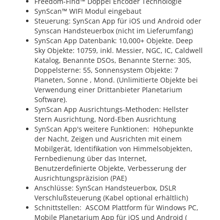
Freedom-Find™ Doppel Encoder Technologie
SynScan™ WIFI Modul eingebaut
Steuerung: SynScan App für iOS und Android oder
Synscan Handsteuerbox (nicht im Lieferumfang)
SynScan App Datenbank: 10,000+ Objekte. Deep
Sky Objekte: 10759, inkl. Messier, NGC, IC, Caldwell
Katalog, Benannte DSOs, Benannte Sterne: 305,
Doppelsterne: 55, Sonnensystem Objekte: 7
Planeten, Sonne , Mond. (Unlimitierte Objekte bei
Verwendung einer Drittanbieter Planetarium
Software).
SynScan App Ausrichtungs-Methoden: Hellster
Stern Ausrichtung, Nord-Eben Ausrichtung
SynScan App's weitere Funktionen: Höhepunkte
der Nacht, Zeigen und Ausrichten mit einem
Mobilgerät, Identifikation von Himmelsobjekten,
Fernbedienung über das Internet,
Benutzerdefinierte Objekte, Verbesserung der
Ausrichtungspräzision (PAE)
Anschlüsse: SynScan Handsteuerbox, DSLR
Verschlußsteuerung (Kabel optional erhältlich)
Schnittstellen: ASCOM Plattform für Windows PC,
Mobile Planetarium App für iOS und Android (