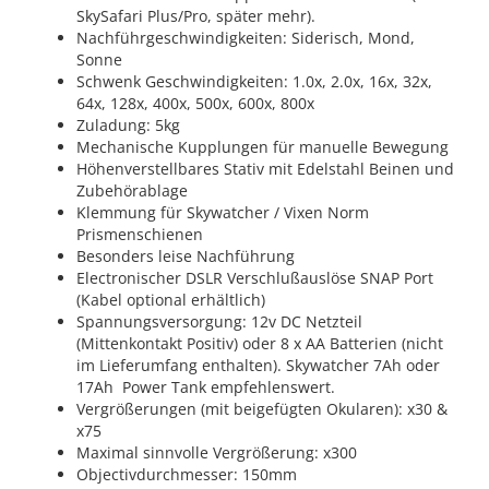
SkySafari Plus/Pro, später mehr).
Nachführgeschwindigkeiten: Siderisch, Mond,
Sonne
Schwenk Geschwindigkeiten: 1.0x, 2.0x, 16x, 32x,
64x, 128x, 400x, 500x, 600x, 800x
Zuladung: 5kg
Mechanische Kupplungen für manuelle Bewegung
Höhenverstellbares Stativ mit Edelstahl Beinen und
Zubehörablage
Klemmung für Skywatcher / Vixen Norm
Prismenschienen
Besonders leise Nachführung
Electronischer DSLR Verschlußauslöse SNAP Port
(Kabel optional erhältlich)
Spannungsversorgung: 12v DC Netzteil
(Mittenkontakt Positiv) oder 8 x AA Batterien (nicht
im Lieferumfang enthalten). Skywatcher 7Ah oder
17Ah Power Tank empfehlenswert.
Vergrößerungen (mit beigefügten Okularen): x30 &
x75
Maximal sinnvolle Vergrößerung: x300
Objectivdurchmesser: 150mm