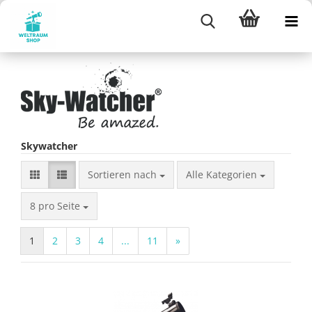
Skywatcher
Sortieren nach
Sortieren nach
Alle Kategorien
pro Seite
8 pro Seite
1
2
3
4
...
11
»