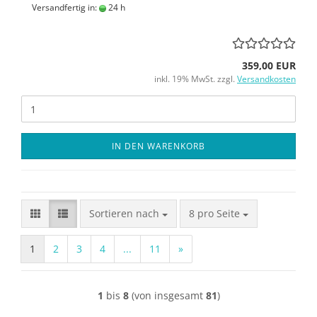
Versandfertig in:
24 h
359,00 EUR
inkl. 19% MwSt. zzgl.
Versandkosten
IN DEN WARENKORB
Sortieren nach
pro Seite
Sortieren nach
8 pro Seite
1
2
3
4
...
11
»
1
bis
8
(von insgesamt
81
)