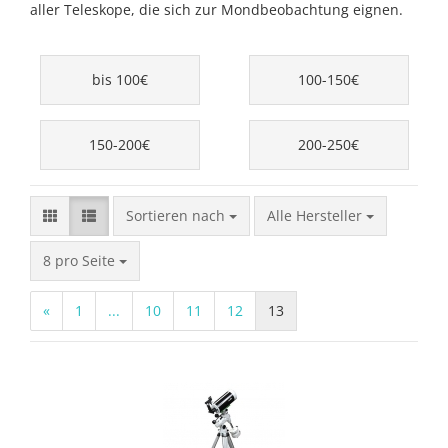
aller Teleskope, die sich zur Mondbeobachtung eignen.
bis 100€
100-150€
150-200€
200-250€
Sortieren nach
Sortieren nach
Alle Hersteller
pro Seite
8 pro Seite
«
1
...
10
11
12
13